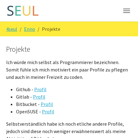
Skip to main navigation
Skip to main content
Skip to page footer
You are here:
4seul
Enno
Projekte
Projekte
Ich würde mich selbst als Programmierer bezeichnen.
Somit fühle ich mich motiviert ein paar Profile zu pflegen
und auch in meiner Freizeit zu coden.
Github -
Profil
Gitlab -
Profil
Bitbucket -
Profil
OpenSUSE -
Profil
Selbstverständlich habe ich noch etliche andere Profile,
jedoch sind diese noch weniger erwähnenswert als meine