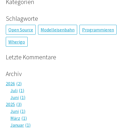
Kategorien
Schlagworte
Open Source
Modelleisenbahn
Programmieren
Wherigo
Letzte Kommentare
Archiv
2026
2
Juli
1
Juni
1
2025
3
Juni
1
März
1
Januar
1